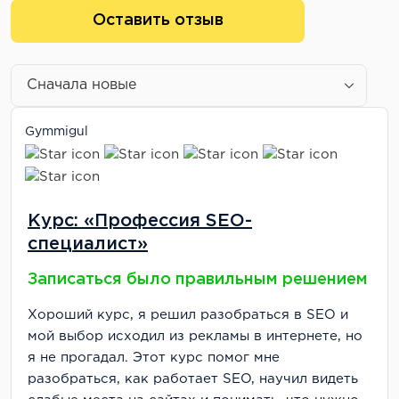
Людям без базовых компьютерных навыков
Оставить отзыв
Итоговая оценка: 4.2/5
Курс стоит своих денег, если вы серьезно
настроены освоить профессию SEO-
специалиста. Главное - быть готовым много
Gymmigul
практиковаться и не бросать обучение на
полпути.
Курс: «Профессия SEO-
специалист»
Записаться было правильным решением
Хороший курс, я решил разобраться в SEO и
мой выбор исходил из рекламы в интернете, но
я не прогадал. Этот курс помог мне
разобраться, как работает SEO, научил видеть