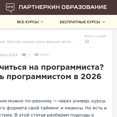
ПАРТНЕРКИН ОБРАЗОВАНИЕ
ВСЕ КУРСЫ
БЕСПЛАТНЫЕ КУРСЫ
Итого
статей
18
ия. Прохожу разные курсы ведущих автор...
6649
абря 2024
0
читься на программиста?
ть программистом в 2026
ния можно по-разному — через универ, курсы
го формата свой тайминг и нюансы. Но есть и
трее. В этой статье разберем подходы к