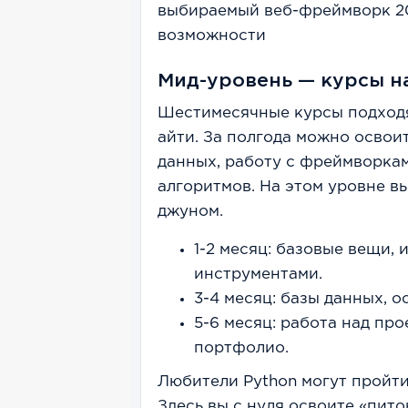
выбираемый веб-фреймворк 20
возможности
Мид-уровень — курсы н
Шестимесячные курсы подходят
айти. За полгода можно освои
данных, работу с фреймворками
алгоритмов. На этом уровне в
джуном.
1-2 месяц: базовые вещи,
инструментами.
3-4 месяц: базы данных, 
5-6 месяц: работа над пр
портфолио.
Любители Python могут пройт
Здесь вы с нуля освоите «пито