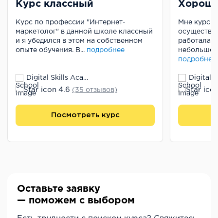
Курс классный
Хороши
Курс по профессии "Интернет-
Мне курс п
маркетолог" в данной школе классный
осуществит
и я убедился в этом на собственном
работала 
опыте обучения. В...
подробнее
небольшой 
подробнее
Digital Skills Academy
4.6
(35 отзывов)
Посмотреть курс
П
Оставьте заявку
— поможем с выбором