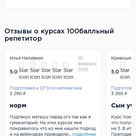
Отзывы о курсах 100балльный
репетитор
Илья Наливкин
20
Кривошеев
февраля
2025
5.0
5.0
Подготовка к ОГЭ по математике
Подготовка
3 290 ₽
3 290 ₽
норм
Сын учи
Подтянул матешу перед огэ так как я
Курс покуп
гуманитарий. На этих курсах мне
что получи
понравилось что ко мне нашли подход,
на 3. В ито
и на вебинарах приводили...
подробнее
Преподават