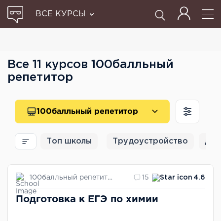
ВСЕ КУРСЫ
Все 11 курсов 100балльный
репетитор
100балльный репетитор
Топ школы
Трудоустройство
Для
100балльный репетитор
15
4.6
Подготовка к ЕГЭ по химии