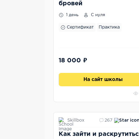
бровей
1 день
С нуля
Сертификат
Практика
18 000 ₽
На сайт школы
Skillbox
267
Как зайти и раскрутитьс