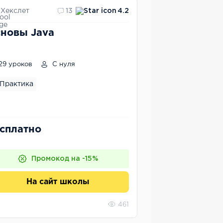
Хекслет
13
4.2
новы Java
29 уроков
С нуля
Практика
сплатно
Промокод на -15%
На сайт школы
461