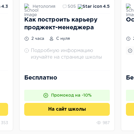
Нетология
4.3
505
4.5
Как построить карьеру
Ос
проджект-менеджера
2 часа
С нуля
Подробную информацию
изучайте на странице школы
Бесплатно
Бе
Промокод на -10%
На сайт школы
353
987