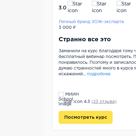
2024
3.0
Как зайти и раскрутиться в Telegram и Вконтакте, чтобы обогнать конкурентов
Личный бренд ЗОЖ-эксперта
3 000 ₽
!
Странно все это
 одной соц сети
Заманили на курс благодаря тому 
е то левые темки не
бесплатный вебинар посмотреть. 
бота конкретно по
понравилось. Поэтому и записалось
самая популярная...
думаю странностей много в курсе 
искажений...
подробнее
МИИН
4.3
(23 отзыва)
Посмотреть курс