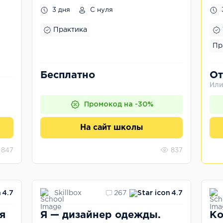
сервер за 3 дня
3 дня
С нуля
Практика
Пр
Бесплатно
От
Или
Промокод на -30%
На сайт школы
847
837
Skillbox
4.7
267
4.7
я
Я — дизайнер одежды.
Ко