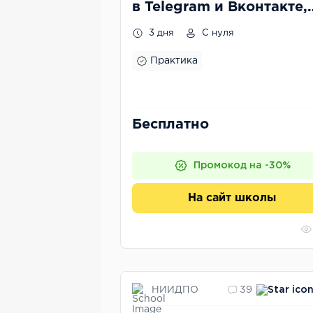
в Telegram и Вконтакте,
чтобы обогнать
3 дня
С нуля
конкурентов
Практика
Бесплатно
Промокод на -30%
На сайт школы
НИИДПО
39