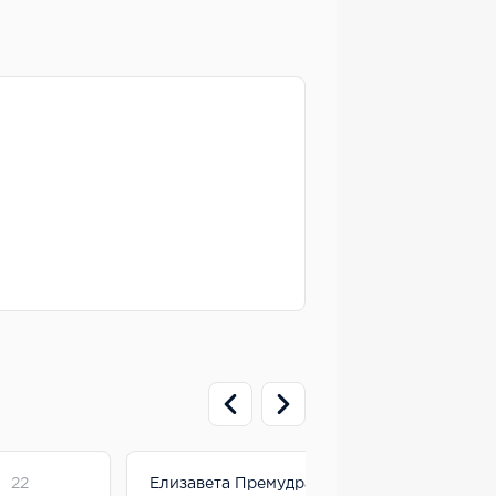
22
Елизавета Премудрая
19