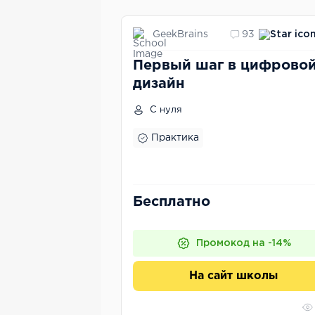
GeekBrains
93
Первый шаг в цифрово
дизайн
С нуля
Практика
Бесплатно
Промокод на -14%
На сайт школы