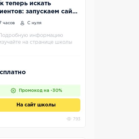
к теперь искать
иентов: запускаем сайт
рекламу в VK
7 часов
С нуля
Подробную информацию
изучайте на странице школы
сплатно
Промокод на -30%
На сайт школы
793