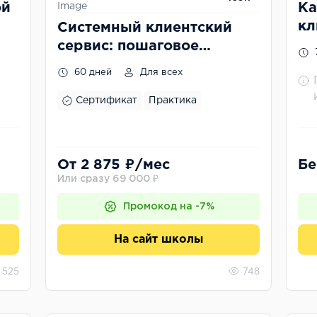
ой
Ка
кл
Системный клиентский
и 
сервис: пошаговое
внедрение
60 дней
Для всех
Сертификат
Практика
От 2 875 ₽/мес
Бе
Или сразу 69 000 ₽
Промокод на -7%
На сайт школы
525
748