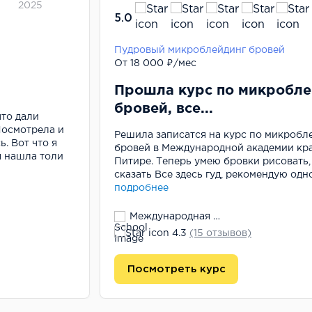
2025
5.0
Пудровый микроблейдинг бровей
От 18 000 ₽/мес
Прошла курс по микробле
бровей, все...
что дали
Посмотрела и
Решила записатся на курс по микробл
. Вот что я
бровей в Международной академии кр
я нашла толи
Питире. Теперь умею бровки рисовать,
сказать Все здесь гуд, рекомендую одн
подробнее
Международная Академия Красоты
4.3
(15 отзывов)
Посмотреть курс