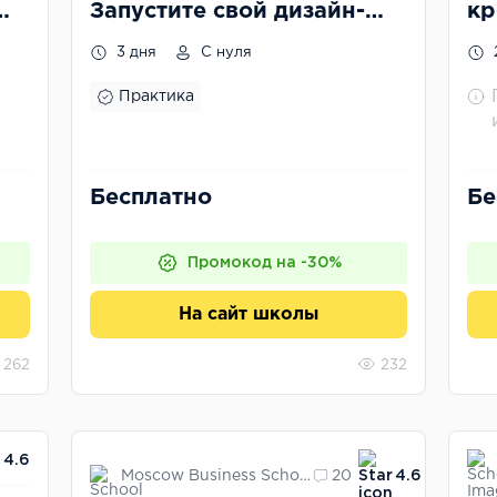
Запустите свой дизайн-
кр
бренд с нуля
ра
3 дня
С нуля
ну
Практика
Бесплатно
Бе
Промокод на -30%
На сайт школы
262
232
4.6
Moscow Business School
20
4.6