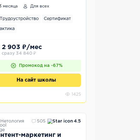
3 месяца
Для всех
Трудоустройство
Сертификат
актика
 2 903 ₽/мес
 сразу 34 840 ₽
Промокод на -67%
На сайт школы
1425
Нетология
505
4.5
нтент-маркетинг и