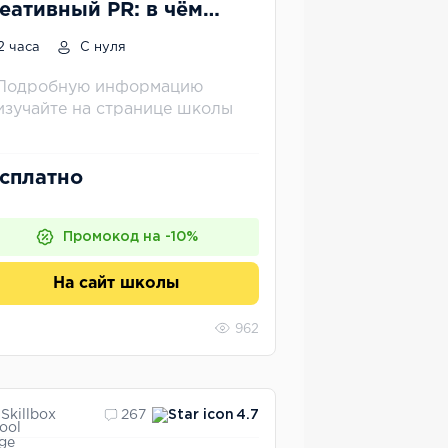
еативный PR: в чём
зница и зачем это
2 часа
С нуля
жно брендам
Подробную информацию
изучайте на странице школы
сплатно
Промокод на -10%
На сайт школы
962
Skillbox
267
4.7