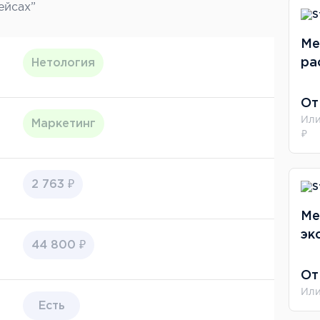
ейсах”
Ме
ра
Нетология
От
Или
Маркетинг
₽
2 763 ₽
Ме
эк
44 800 ₽
От
Или
Есть