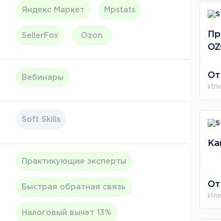
Яндекс Маркет
Mpstats
Пр
SellerFox
Ozon
O
От
Вебинары
Или
Soft Skills
Ка
Практикующие эксперты
От
Быстрая обратная связь
Или
Налоговый вычет 13%