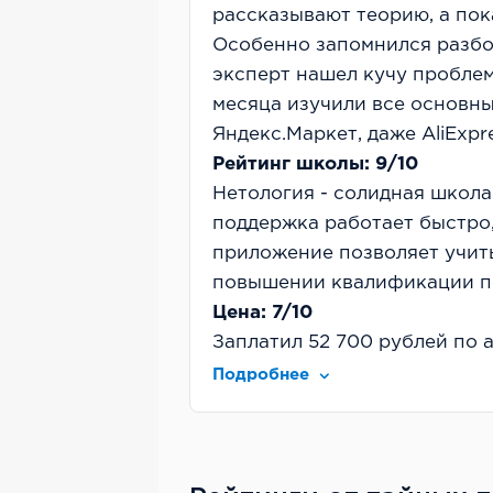
рассказывают теорию, а по
Особенно запомнился разбо
эксперт нашел кучу проблем,
месяца изучили все основные
Яндекс.Маркет, даже AliExpr
Рейтинг школы: 9/10
Нетология - солидная школа
поддержка работает быстро
приложение позволяет учить
повышении квалификации по
Цена: 7/10
Заплатил 52 700 рублей по а
объема знаний и практики ц
Подробнее
Окупился курс за 4 месяца 
Обратная связь: 8/10
Координатор всегда на связи
проверяют домашки детальн