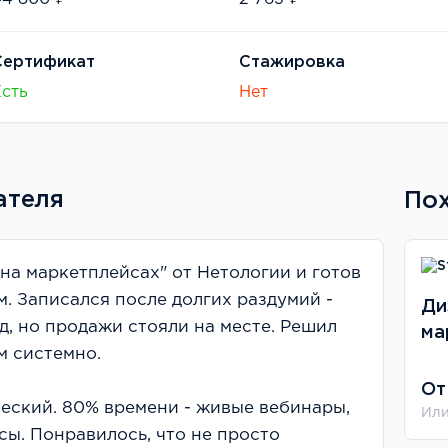
Сертификат
Стажировка
Есть
Нет
ателя
По
а маркетплейсах" от Нетологии и готов
. Записался после долгих раздумий -
Ди
од, но продажи стояли на месте. Решил
ма
м системно.
От
еский. 80% времени - живые вебинары,
Или
сы. Понравилось, что не просто