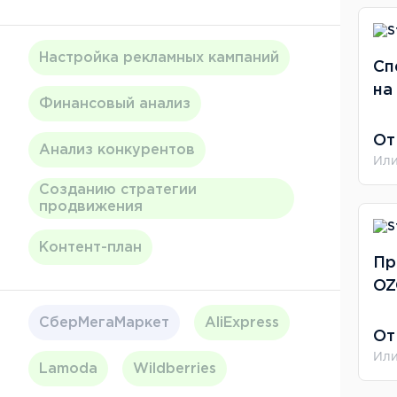
Настройка рекламных кампаний
Сп
на
Финансовый анализ
От
Анализ конкурентов
Или
Созданию стратегии
продвижения
Контент-план
Пр
O
СберМегаМаркет
AliExpress
От
Или
Lamoda
Wildberries