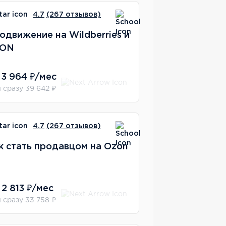
4.7
(267 отзывов)
одвижение на Wildberries и
ZON
 3 964 ₽/мес
 сразу 39 642 ₽
4.7
(267 отзывов)
к стать продавцом на Ozon
 2 813 ₽/мес
 сразу 33 758 ₽