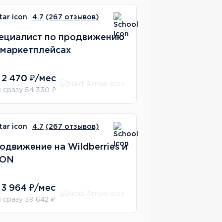
4.7
(267 отзывов)
ециалист по продвижению
 маркетплейсах
 2 470 ₽/мес
 сразу 54 330 ₽
4.7
(267 отзывов)
одвижение на Wildberries и
ZON
 3 964 ₽/мес
 сразу 39 642 ₽