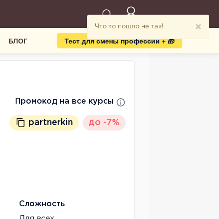
×
Что то пошло не так!
БЛОГ
Тест для смены профессии + 🎁
Промокод на все курсы
partnerkin
до -7%
Сложность
Для всех