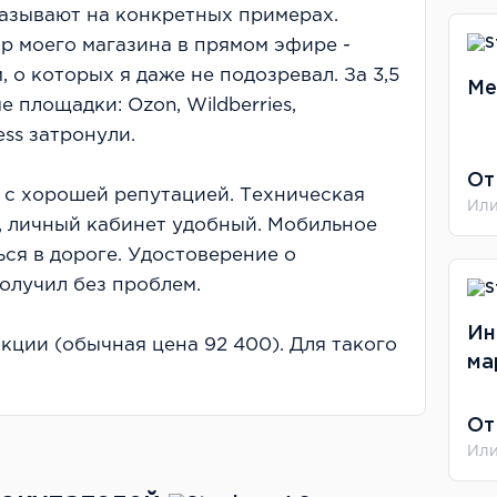
казывают на конкретных примерах.
р моего магазина в прямом эфире -
 о которых я даже не подозревал. За 3,5
Ме
 площадки: Ozon, Wildberries,
ess затронули.
От
 с хорошей репутацией. Техническая
Или
, личный кабинет удобный. Мобильное
ся в дороге. Удостоверение о
лучил без проблем.
Ин
кции (обычная цена 92 400). Для такого
ма
ена нормальная, но не бюджетная.
- удалось поднять продажи на 40%.
От
Или
, отвечает в течение дня. Эксперты
о, дают развернутые комментарии.