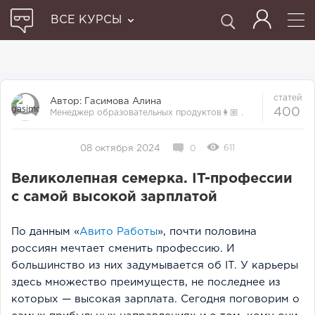
ВСЕ КУРСЫ
статей
Автор:
Гасимова Алина
400
Менеджер образовательных продуктов👩🏼‍ .
Прошла множество курсов и отби...
611
08 октября 2024
0
Великолепная семерка. IT-профессии
с самой высокой зарплатой
По данным «
Авито Работы
», почти половина
россиян мечтает сменить профессию. И
большинство из них задумывается об IT. У карьеры
здесь множество преимуществ, не последнее из
которых — высокая зарплата. Сегодня поговорим о