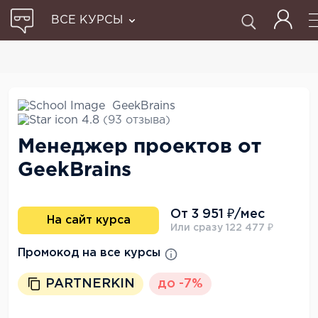
ВСЕ КУРСЫ
GeekBrains
4.8
(93 отзыва)
Менеджер проектов от
GeekBrains
От 3 951 ₽/мес
На сайт курса
Или сразу 122 477 ₽
Промокод на все курсы
PARTNERKIN
до -7%