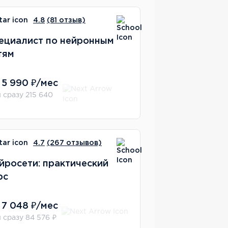
4.8
(81 отзыв)
ециалист по нейронным
тям
 5 990 ₽/мес
 сразу 215 640
4.7
(267 отзывов)
йросети: практический
рс
 7 048 ₽/мес
 сразу 84 576 ₽