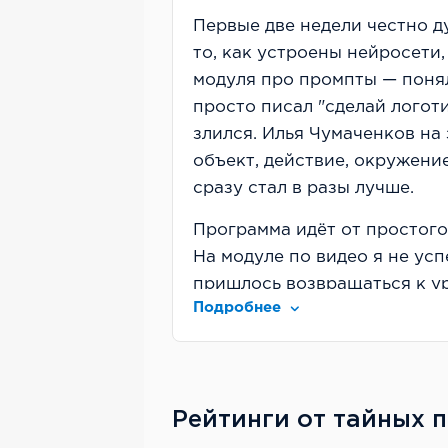
Первые две недели честно д
то, как устроены нейросети,
модуля про промпты — понял
просто писал "сделай логот
злился. Илья Чумаченков на
объект, действие, окружение
сразу стал в разы лучше.
Программа идёт от простого
На модуле по видео я не ус
пришлось возвращаться к у
Подробнее
что доступ бессрочный.
Рейтинг школы
Eduson я выбрал, потому что
Рейтинги от тайных 
Перед покупкой читал отзыв