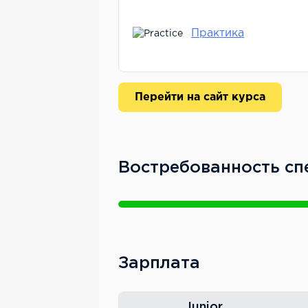
развёрнуто: что не так с пр
параметры подкрутить. Один
Практика
айдентики бренда, а она ук
сочетаются. Переделал — ст
К концу курса обратная связ
Перейти на сайт курса
Главное, что всегда можно 
другие студенты тоже помог
Преподаватели
Востребованность сп
Илья Чумаченков объясняет 
показывал не только "как на
инструмент работает именно
видео реально горит темой 
нейросети в работе.
Зарплата
Пётр Москалёв вёл модуль п
работы в ГК "Самолёт" — ка
Junior