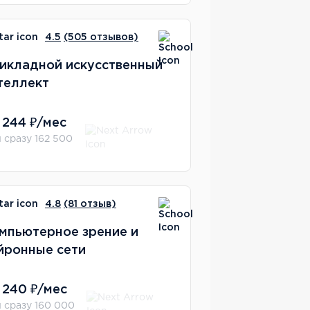
4.5
(505 отзывов)
икладной искусственный
теллект
 244 ₽/мес
 сразу 162 500
4.8
(81 отзыв)
мпьютерное зрение и
йронные сети
 240 ₽/мес
 сразу 160 000