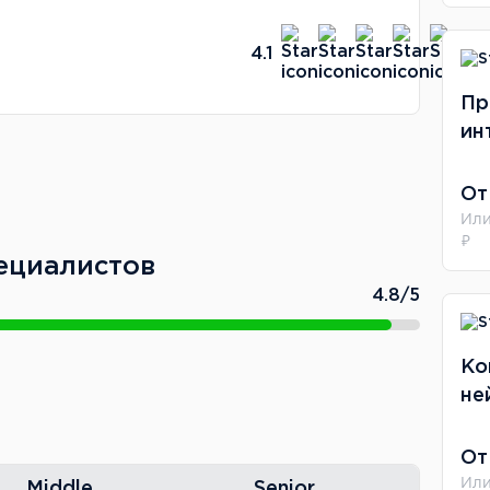
омптом, как улучшить композицию, какие
 раз я сгенерировал картинку для
4.1
азала, что шрифт нечитаемый и цвета не
ало действительно лучше.
Пр
ин
ь стала короче, но это нормально.
было задать вопрос в общем чате —
От
али.
Или
₽
ециалистов
без воды. Понравилось, что он
4.8/5
жать кнопку", но и почему этот
 так. Надя Богданчикова на блоке про
Ко
— видно, что сама постоянно использует
не
ро дизайн и 3D. Он показывал кейсы из
От
Или
к они делают визуал для жилых
Middle
Senior