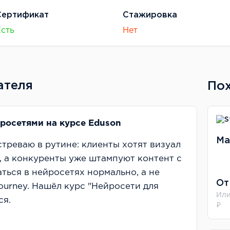
Сертификат
Стажировка
Есть
Нет
ателя
По
йросетями на курсе Eduson
Ma
стреваю в рутине: клиенты хотят визуал
, а конкуренты уже штампуют контент с
ься в нейросетях нормально, а не
От
ourney. Нашёл курс "Нейросети для
Или
ся.
₽