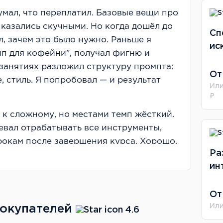
умал, что переплатил. Базовые вещи про
 казались скучными. Но когда дошёл до
Сп
, зачем это было нужно. Раньше я
ис
ип для кофейни", получал фигню и
 занятиях разложил структуру промпта:
От
, стиль. Я попробовал — и результат
Или
₽
 к сложному, но местами темп жёсткий.
певал отрабатывать все инструменты,
рокам после завершения курса. Хорошо,
Ра
ин
От
 они давно на рынке и есть лицензия.
Или
покупателей
4.6
ы — в основном нормальные, хотя